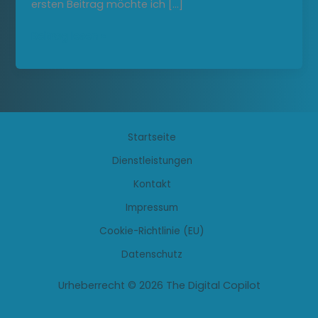
ersten Beitrag möchte ich […]
Willkommen
Beitrag lesen »
an
Bord:
So
begleitet
The
Startseite
Digital
Copilot
Dienstleistungen
Unternehmen
Kontakt
durch
die
Impressum
digitale
Cookie-Richtlinie (EU)
Transformation
Datenschutz
Urheberrecht © 2026 The Digital Copilot